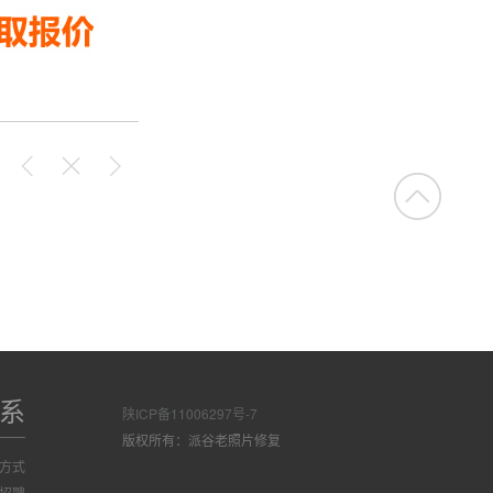
系
陕ICP备11006297号-7
版权所有：派谷老照片修复
方式
招聘