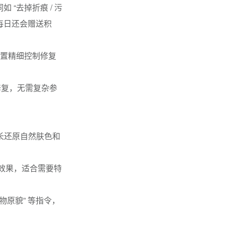
 “去掉折痕 / 污
每日还会赠送积
配置精细控制修复
成修复，无需复杂参
长还原自然肤色和
上色效果，适合需要特
物原貌” 等指令，