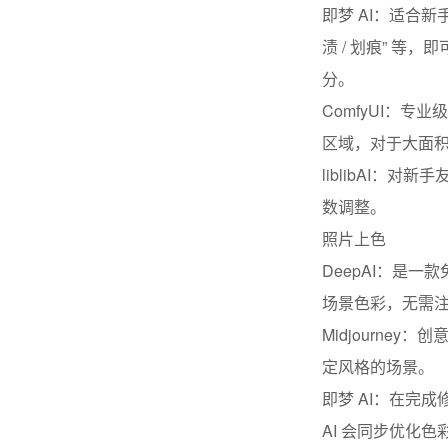
即梦 AI：适合新
渍 / 划痕” 
分。
ComfyUI：
区域，对于大面
liblibAI：
数调整。
照片上色
DeepAI：是
场景色彩，无需
Midjourney
定风格的场景。
即梦 AI：在完
AI 会同步优化色